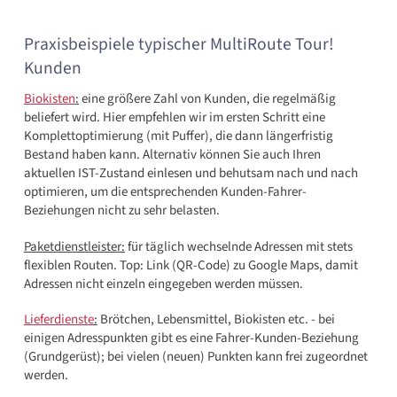
Praxisbeispiele typischer MultiRoute Tour!
Kunden
Biokisten
:
eine größere Zahl von Kunden, die regelmäßig
beliefer
t wird
. Hier empfehlen wir im ersten Schritt eine
Komplettoptimierung (mit Puffer), die dann längerfristig
Bestand haben kann. Alternativ können
Sie
auch Ihren
aktuellen IST-Zus
tand einlesen und behutsam nach und nach
optimieren
, um die entsprechenden Kunden-Fahrer
-
B
eziehungen nicht zu sehr
belasten.
Paketdienstleister:
für täglich wechselnde Adressen mit stets
flexiblen Routen.
Top: Link (QR-Code) zu Google Maps, damit
Adressen nicht einzeln eingegeben werden müssen.
Lieferdienste
:
Brötchen, Lebensmittel, Biokisten etc. - bei
einigen Adresspunkten gibt es eine Fahrer-Kunden-Beziehung
(Grundgerüst); bei vielen (neuen) Punkten kann frei zugeordnet
werden.