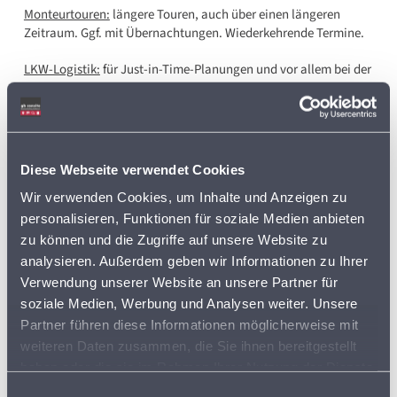
Monteurtouren:
längere Touren, auch über einen längeren
Zeitraum.
G
gf.
m
it Übernachtungen.
Wiederkehrende Termine.
LKW-Logistik:
für Just-in-Time-Planungen
und vor allem bei der
Aufteilung großer/schwerer Ladungen.
QR-Code Beispiel (hier für Google Maps):
Diese Webseite verwendet Cookies
Wir verwenden Cookies, um Inhalte und Anzeigen zu
personalisieren, Funktionen für soziale Medien anbieten
zu können und die Zugriffe auf unsere Website zu
analysieren. Außerdem geben wir Informationen zu Ihrer
Verwendung unserer Website an unsere Partner für
soziale Medien, Werbung und Analysen weiter. Unsere
Partner führen diese Informationen möglicherweise mit
weiteren Daten zusammen, die Sie ihnen bereitgestellt
haben oder die sie im Rahmen Ihrer Nutzung der Dienste
gesammelt haben. Sie geben Einwilligung zu unseren
Einwilligungsauswahl