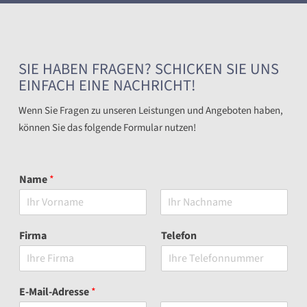
SIE HABEN FRAGEN? SCHICKEN SIE UNS
EINFACH EINE NACHRICHT!
Wenn Sie Fragen zu unseren Leistungen und Angeboten haben,
können Sie das folgende Formular nutzen!
Name
*
V
N
o
a
Firma
Telefon
r
c
n
h
a
n
m
a
e
m
E-Mail-Adresse
*
e