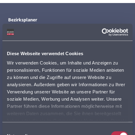
Bezirksplaner
Außendienst optimieren
durch intelligente
Gebietsplanung. Bessere Vertriebsgebiete auf Basis von
Umsatz, Anzahl von Besuchen, Fahrzeit oder
Kundenanzahl
Diese Webseite verwendet Cookies
Wir verwenden Cookies, um Inhalte und Anzeigen zu
mehr erfahren
personalisieren, Funktionen für soziale Medien anbieten
zu können und die Zugriffe auf unsere Website zu
Online Standortcheck
analysieren. Außerdem geben wir Informationen zu Ihrer
Verwendung unserer Website an unsere Partner für
Die
kostengünstige
und
professionelle Standortanalyse
soziale Medien, Werbung und Analysen weiter. Unsere
als Unterstützung bei Gründung und Expansion für
Partner führen diese Informationen möglicherweise mit
Franchising, Filialisten und Selbstständige.
weiteren Daten zusammen, die Sie ihnen bereitgestellt
haben oder die sie im Rahmen Ihrer Nutzung der Dienste
mehr erfahren
gesammelt haben. Sie geben Einwilligung zu unseren
Einwilligungsauswahl