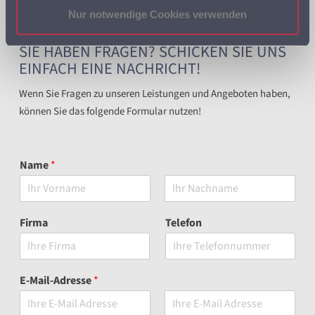
Nur notwendige Cookies verwenden
SIE HABEN FRAGEN? SCHICKEN SIE UNS
EINFACH EINE NACHRICHT!
Wenn Sie Fragen zu unseren Leistungen und Angeboten haben,
können Sie das folgende Formular nutzen!
Name
*
V
N
o
a
Firma
Telefon
r
c
n
h
a
n
m
a
e
m
E-Mail-Adresse
*
e