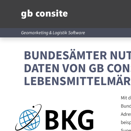
Geomarketing & Logistik Software
BUNDESÄMTER NUTZ
DATEN VON GB CON
LEBENSMITTELMÄ
Mit d
Bund
Adre
beis
Supe