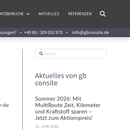
ATZBEREICHE
AKTUELLES
REFERENZEN
Lösungen? •
+49 89 / 309 052 970
•
info@gbconsite.de
Search
Aktuelles von gb
consite
Sommer 2026: Mit
n die
MultiRoute Zeit, Kilometer
und Kraftstoff sparen –
Jetzt zum Aktionspreis!
21. JUNI 2026