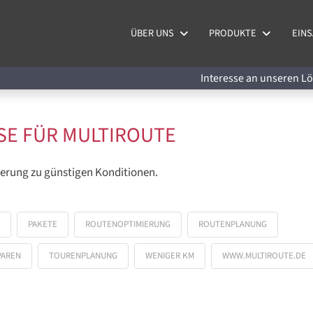
ÜBER UNS
PRODUKTE
EINS
Interesse an unseren 
SE FÜR MULTIROUTE
erung zu günstigen Konditionen.
PAKETE
ROUTENOPTIMIERUNG
ROUTENPLANUNG
PAREN
TOURENPLANUNG
WENIGER KM
WWW.MULTIROUTE.DE