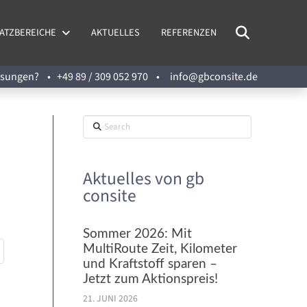
ATZBEREICHE
AKTUELLES
REFERENZEN
Lösungen? •
+49 89 / 309 052 970
•
info@gbconsite.de
Search
Aktuelles von gb
consite
Sommer 2026: Mit
MultiRoute Zeit, Kilometer
und Kraftstoff sparen –
Jetzt zum Aktionspreis!
21. JUNI 2026