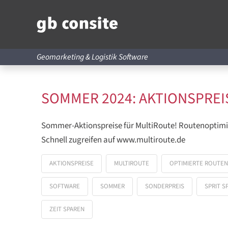
Geomarketing & Logistik Software
SOMMER 2024: AKTIONSPREI
Sommer-Aktionspreise für MultiRoute! Routenoptimi
Schnell zugreifen auf www.multiroute.de
AKTIONSPREISE
MULTIROUTE
OPTIMIERTE ROUTEN
SOFTWARE
SOMMER
SONDERPREIS
SPRIT S
ZEIT SPAREN