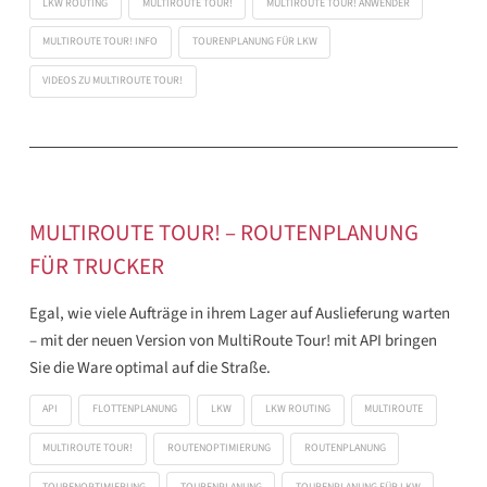
LKW ROUTING
MULTIROUTE TOUR!
MULTIROUTE TOUR! ANWENDER
MULTIROUTE TOUR! INFO
TOURENPLANUNG FÜR LKW
VIDEOS ZU MULTIROUTE TOUR!
MULTIROUTE TOUR! – ROUTENPLANUNG
FÜR TRUCKER
Egal, wie viele Aufträge in ihrem Lager auf Auslieferung warten
– mit der neuen Version von MultiRoute Tour! mit API bringen
Sie die Ware optimal auf die Straße.
API
FLOTTENPLANUNG
LKW
LKW ROUTING
MULTIROUTE
MULTIROUTE TOUR!
ROUTENOPTIMIERUNG
ROUTENPLANUNG
TOURENOPTIMIERUNG
TOURENPLANUNG
TOURENPLANUNG FÜR LKW