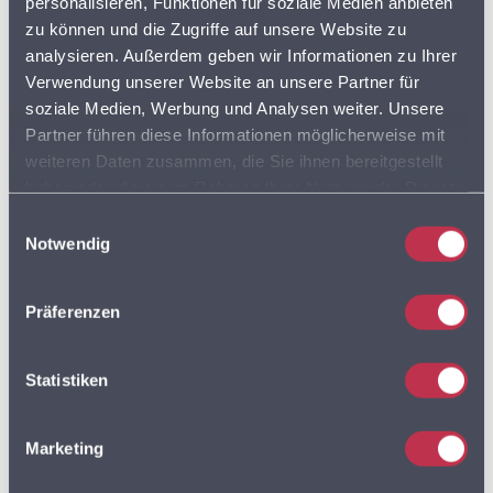
werden. Dabei …
personalisieren, Funktionen für soziale Medien anbieten
zu können und die Zugriffe auf unsere Website zu
mehr lesen …
analysieren. Außerdem geben wir Informationen zu Ihrer
Verwendung unserer Website an unsere Partner für
LKW
LKW ROUTING
MULTIROUTE
ROUTENOPTIMIERUNG
soziale Medien, Werbung und Analysen weiter. Unsere
ROUTENPLANUNG
Partner führen diese Informationen möglicherweise mit
weiteren Daten zusammen, die Sie ihnen bereitgestellt
haben oder die sie im Rahmen Ihrer Nutzung der Dienste
gesammelt haben. Sie geben Einwilligung zu unseren
Einwilligungsauswahl
Cookies, wenn Sie unsere Webseite weiterhin nutzen.
Notwendig
DEMNÄCHST: LKW ROUTEN PLANEN MIT
MULTIROUTE
Präferenzen
LKW Routenplanung wird möglich mit www.multiroute.de
Statistiken
BELGIEN
DEUTSCHLAND
FRANKREICH
FUSSGÄNGER
Marketing
ITALIEN
LKW
LUXEMBURG
MULTIROUTE
NIEDERLANDE
OPTIMIERUNG
ÖSTERREICH
PKW
POLEN