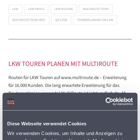
LKW
LKW PROFIL
LKW ROUTING
MULTIROUTE TOUR!
MULTIROUTE TOUR! INFO
QR CODE
TOURENPLANUNG FÜR LKW
LKW TOUREN PLANEN MIT MULTIROUTE
Routen für LKW Touren auf www.multiroute.de – Erweiterung
für 16.000 Kunden. Die lang erwartete Erweiterung für das
Routenoptimierungsportal MultiRoute ist jetzt endlich da. Ab
sofort lassen sich mit www.multiroute.de auch Routen für LKWs
berechnen. Neben der Optimierung von PKW- und Fußgänger-
Strecken können nun auch für verschiedene Schwerlastverkehr-
Diese Webseite verwendet Cookies
Gewichtsklassen (LGV/HGV) in Deutschland, allen seinen
Nachbarländern und Italien, optimierte Routen berechnet
Wir verwenden Cookies, um Inhalte und Anzeigen zu