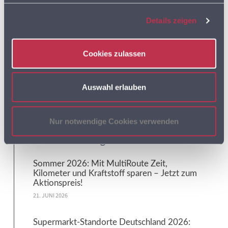
ROUTENOPTIMIERUNG
SCHWEIZ
SCHWERLASTVERKEHR
Details zeigen
TSCHECHIEN
WWW.MULTIROUTE.DE
Cookies zulassen
Auswahl erlauben
Search
Nur notwendige Cookies verwenden
Aktuelles von gb consite
Sommer 2026: Mit MultiRoute Zeit,
Kilometer und Kraftstoff sparen – Jetzt zum
Aktionspreis!
21. JUNI 2026
Supermarkt-Standorte Deutschland 2026: