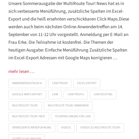
Unsere Sommerausgabe der MultiRoute Tour! News hat es in
sich:verbesserte Menüführung, zusätzliche Spalten im Excel-
Export und die heiß ersehnten verschickbaren Click Maps.Diese
werden auch beim nächsten Online-Anwendertreffen am 14.
September von 11-12 Uhr vorgestellt. Anmeldung per E-Mail an
Frau Erke. Die Teilnahme ist kostenfrei. Die Themen der
heutigen Ausgabe: Einfache Menüführung Zusätzliche Spalten
im Excel-Export Adressen mit Google Maps korrigieren …
mehr lesen …
ANWENDERAUSTAUSCH
CRAFTBOXX
EXCEL-EXPORT
GOOGLE MAPS EXPORT
LKW
LKW PROFIL
LKW ROUTING
MULTIROUTE TOUR!
MULTIROUTE TOUR! ANWENDER
MULTIROUTE TOUR! INFO
TOURENPLANUNG FÜR LKW
VERBESSERTE MENÜFÜHRUNG
VIDEOS
VIDEOS ZU MULTIROUTE TOUR!
ZUSÄTZLICHE SPALTEN