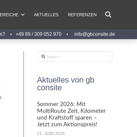
BEREICHE
AKTUELLES
REFERENZEN
ngen? •
+49 89 / 309 052 970
•
info@gbconsite.de
Search
Aktuelles von gb
consite
r
e
Sommer 2026: Mit
-
MultiRoute Zeit, Kilometer
und Kraftstoff sparen –
Jetzt zum Aktionspreis!
21. JUNI 2026