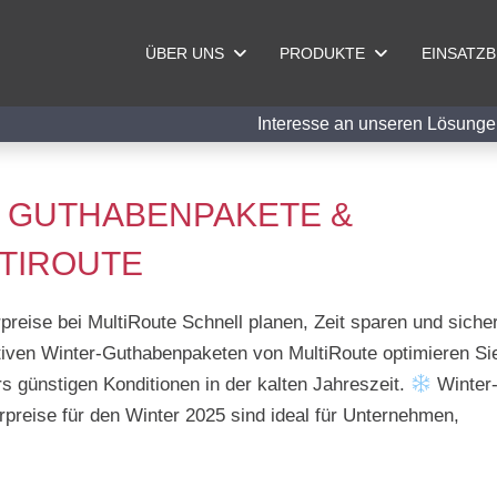
ÜBER UNS
PRODUKTE
EINSATZ
Interesse an unseren Lösu
E GUTHABENPAKETE &
LTIROUTE
eise bei MultiRoute Schnell planen, Zeit sparen und siche
iven Winter-Guthabenpaketen von MultiRoute optimieren Si
rs günstigen Konditionen in der kalten Jahreszeit.
Winter
preise für den Winter 2025 sind ideal für Unternehmen,