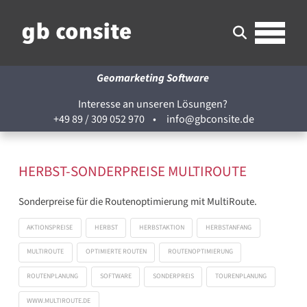
Geomarketing Software
Interesse an unseren Lösungen?
+49 89 / 309 052 970
•
info@gbconsite.de
HERBST-SONDERPREISE MULTIROUTE
Sonderpreise für die Routenoptimierung mit MultiRoute.
AKTIONSPREISE
HERBST
HERBSTAKTION
HERBSTANFANG
MULTIROUTE
OPTIMIERTE ROUTEN
ROUTENOPTIMIERUNG
ROUTENPLANUNG
SOFTWARE
SONDERPREIS
TOURENPLANUNG
WWW.MULTIROUTE.DE