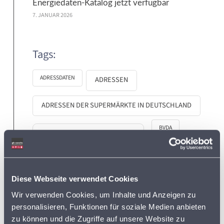
Energiedaten-Katalog jetzt verfügbar
7. JANUAR 2026
Tags:
ADRESSDATEN
ADRESSEN
ADRESSEN DER SUPERMÄRKTE IN DEUTSCHLAND
BVDA
AKTIONSPREISE
BVL
DISCOUNTER
FLOTTENPLANUNG
Diese Webseite verwendet Cookies
GOOGLE MAPS
Wir verwenden Cookies, um Inhalte und Anzeigen zu
LEBENSMITTELDATEN
personalisieren, Funktionen für soziale Medien anbieten
zu können und die Zugriffe auf unsere Website zu