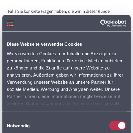
Falls Sie konkrete Fragen haben, die wir in dieser Runde
besprechen dürfen, freuen wir uns über Ihren Hinweis! Schon
mal vormerken: Nächster geplanter Termin: 21. September 11-
12 Uhr.
Diese Webseite verwendet Cookies
Aus der Werkstatt…
Wir verwenden Cookies, um Inhalte und Anzeigen zu
Wir beschäftigen uns immer noch mit der Konsolidierung von
personalisieren, Funktionen für soziale Medien anbieten
Daten aus verschiedenen Quellen (bspw. Briefe aus
zu können und die Zugriffe auf unsere Website zu
analysieren. Außerdem geben wir Informationen zu Ihrer
CodX/ProMail und Abos aus SAP oder anderen
Verwendung unserer Website an unsere Partner für
Verlagssystemen) zur Berechnung von Hybrid-Gehfolgen. Ideal
soziale Medien, Werbung und Analysen weiter. Unsere
auch für die Weitergabe an
zusie
!
Partner führen diese Informationen möglicherweise mit
weiteren Daten zusammen, die Sie ihnen bereitgestellt
%
MULTIROUTE GO!
MULTIROUTE GO! ANWENDERTREFFEN
haben oder die sie im Rahmen Ihrer Nutzung der Dienste
gesammelt haben. Sie geben Einwilligung zu unseren
MULTIROUTE GO! NEWS
NEWSLETTERARCHIV
SUCHE
Einwilligungsauswahl
Cookies, wenn Sie unsere Webseite weiterhin nutzen.
Notwendig
TIPPS & TRICKS
UPLOAD
ZUSATZMODUL