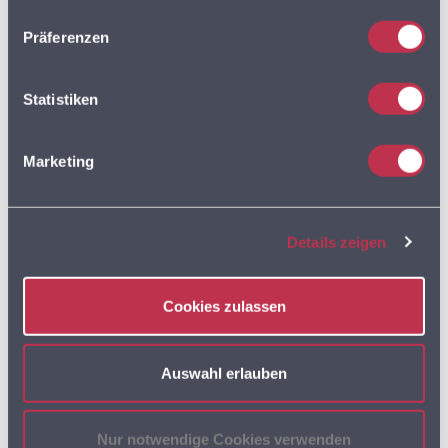
ZUSATZMODUL STRASSENANPASSUNGEN
Präferenzen
Statistiken
Search
Marketing
Aktuelles von gb consite
Details zeigen
Sommer 2026: Mit MultiRoute Zeit,
Kilometer und Kraftstoff sparen – Jetzt zum
Cookies zulassen
Aktionspreis!
21. JUNI 2026
Auswahl erlauben
Supermarkt-Standorte Deutschland 2026:
33.234 Filialen & über 160
Standortänderungen
Nur notwendige Cookies verwenden