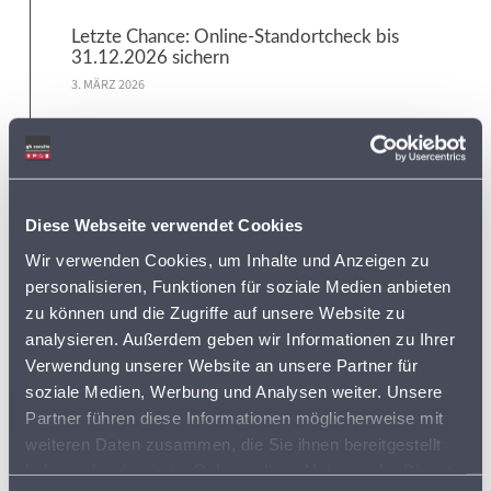
Letzte Chance: Online-Standortcheck bis
31.12.2026 sichern
3. MÄRZ 2026
Neue Datenaktualisierung: Erweiterter
Energiedaten-Katalog jetzt verfügbar
7. JANUAR 2026
Diese Webseite verwendet Cookies
Wir verwenden Cookies, um Inhalte und Anzeigen zu
Tags:
personalisieren, Funktionen für soziale Medien anbieten
zu können und die Zugriffe auf unsere Website zu
ADRESSDATEN
ADRESSEN
analysieren. Außerdem geben wir Informationen zu Ihrer
Verwendung unserer Website an unsere Partner für
ADRESSEN DER SUPERMÄRKTE IN DEUTSCHLAND
soziale Medien, Werbung und Analysen weiter. Unsere
Partner führen diese Informationen möglicherweise mit
BVDA
weiteren Daten zusammen, die Sie ihnen bereitgestellt
AKTIONSPREISE
haben oder die sie im Rahmen Ihrer Nutzung der Dienste
BVL