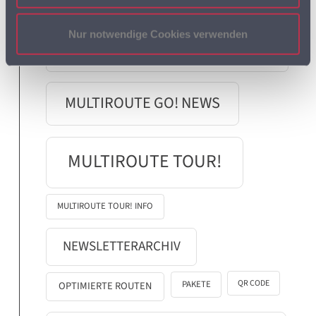
MULTIROUTE GO!
Nur notwendige Cookies verwenden
ANWENDERTREFFEN
MULTIROUTE GO! NEWS
MULTIROUTE TOUR!
MULTIROUTE TOUR! INFO
NEWSLETTERARCHIV
QR CODE
PAKETE
OPTIMIERTE ROUTEN