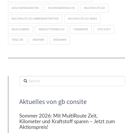
GESCHWINDIGKEITEN
KOORDINATENSUCHE
MULTIROUTE GO!
MULTIROUTE GO! ANWENDERTREFFEN
MULTIROUTE GO! NEWS
NEUE KUNDEN
NEWSLETTERARCHIV
PARAMATER
STECKZEIT
TRACCAR
WEBINAR
WEBINARE
Search
Aktuelles von gb consite
Sommer 2026: Mit MultiRoute Zeit,
Kilometer und Kraftstoff sparen – Jetzt zum
Aktionspreis!