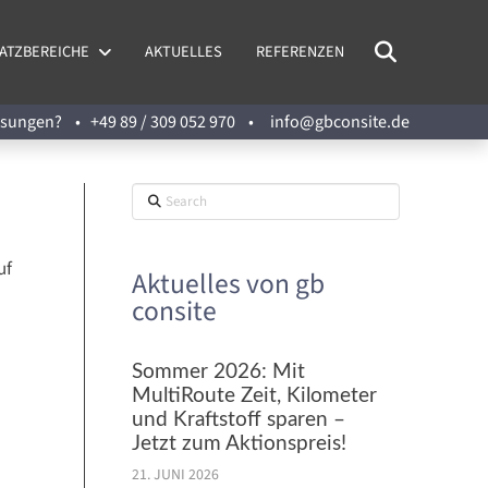
ATZBEREICHE
AKTUELLES
REFERENZEN
Lösungen? •
+49 89 / 309 052 970
•
info@gbconsite.de
Search
uf
Aktuelles von gb
consite
Sommer 2026: Mit
MultiRoute Zeit, Kilometer
und Kraftstoff sparen –
Jetzt zum Aktionspreis!
21. JUNI 2026