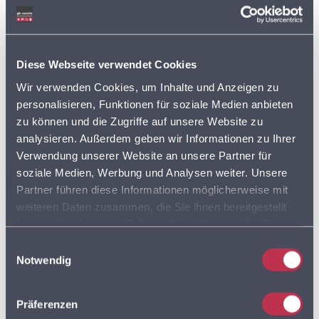
MultiRoute Frühlings-Aktion 2026: Jetzt
günstiger planen & Zeit sparen!
20. MÄRZ 2026
Diese Webseite verwendet Cookies
Wir verwenden Cookies, um Inhalte und Anzeigen zu
Mehr Effizienz durch intelligente
personalisieren, Funktionen für soziale Medien anbieten
Routenoptimierung – Webinar am Tag der
zu können und die Zugriffe auf unsere Website zu
Logistik am 16. April 2026
analysieren. Außerdem geben wir Informationen zu Ihrer
5. MÄRZ 2026
Verwendung unserer Website an unsere Partner für
soziale Medien, Werbung und Analysen weiter. Unsere
Letzte Chance: Online-Standortcheck bis
Partner führen diese Informationen möglicherweise mit
31.12.2026 sichern
weiteren Daten zusammen, die Sie ihnen bereitgestellt
3. MÄRZ 2026
haben oder die sie im Rahmen Ihrer Nutzung der Dienste
gesammelt haben. Sie geben Einwilligung zu unseren
Einwilligungsauswahl
Neue Datenaktualisierung: Erweiterter
Cookies, wenn Sie unsere Webseite weiterhin nutzen.
Notwendig
Energiedaten-Katalog jetzt verfügbar
7. JANUAR 2026
Präferenzen