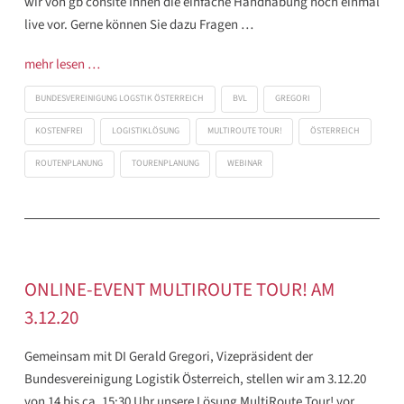
wir von gb consite Ihnen die einfache Handhabung noch einmal
live vor. Gerne können Sie dazu Fragen …
mehr lesen …
BUNDESVEREINIGUNG LOGSTIK ÖSTERREICH
BVL
GREGORI
KOSTENFREI
LOGISTIKLÖSUNG
MULTIROUTE TOUR!
ÖSTERREICH
ROUTENPLANUNG
TOURENPLANUNG
WEBINAR
ONLINE-EVENT MULTIROUTE TOUR! AM
3.12.20
Gemeinsam mit DI Gerald Gregori, Vizepräsident der
Bundesvereinigung Logistik Österreich, stellen wir am 3.12.20
von 14 bis ca. 15:30 Uhr unsere Lösung MultiRoute Tour! vor.