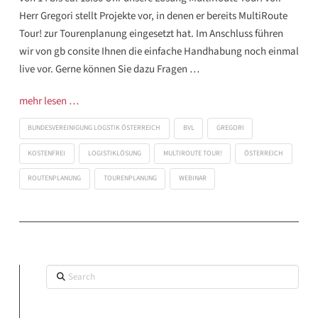
Herr Gregori stellt Projekte vor, in denen er bereits MultiRoute
Tour! zur Tourenplanung eingesetzt hat. Im Anschluss führen
wir von gb consite Ihnen die einfache Handhabung noch einmal
live vor. Gerne können Sie dazu Fragen …
mehr lesen …
BUNDESVEREINIGUNG LOGSTIK ÖSTERREICH
BVL
GREGORI
KOSTENFREI
LOGISTIKLÖSUNG
MULTIROUTE TOUR!
ÖSTERREICH
ROUTENPLANUNG
TOURENPLANUNG
WEBINAR
Search