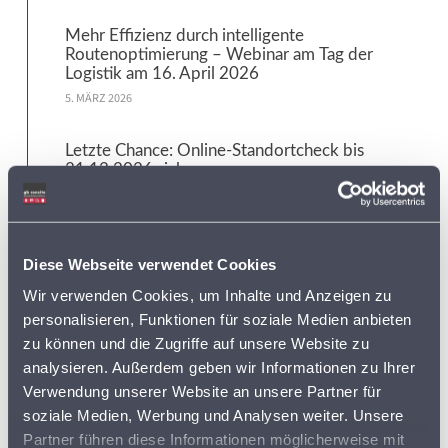
Mehr Effizienz durch intelligente
Routenoptimierung – Webinar am Tag der
Logistik am 16. April 2026
5. MÄRZ 2026
Letzte Chance: Online-Standortcheck bis
31.12.2026 sichern
3. MÄRZ 2026
Neue Datenaktualisierung: Erweiterter
Diese Webseite verwendet Cookies
Energiedaten-Katalog jetzt verfügbar
7. JANUAR 2026
Wir verwenden Cookies, um Inhalte und Anzeigen zu
personalisieren, Funktionen für soziale Medien anbieten
zu können und die Zugriffe auf unsere Website zu
Tags:
analysieren. Außerdem geben wir Informationen zu Ihrer
Verwendung unserer Website an unsere Partner für
soziale Medien, Werbung und Analysen weiter. Unsere
ADRESSDATEN
ADRESSEN
Partner führen diese Informationen möglicherweise mit