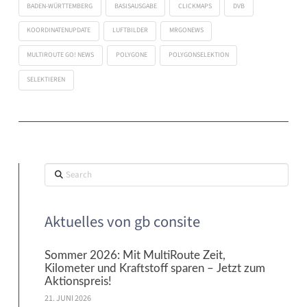
BADEN-WÜRTTEMBERG
BASISAUSGABE
CLICKMAPS
DVB
KOORDINATENUPDATE
LUFTBILDER
MRGONEWS
MULTIROUTE GO! NEWS
POLYGONE
POLYGONSELEKTION
SELEKTIEREN
Search
Aktuelles von gb consite
Sommer 2026: Mit MultiRoute Zeit,
Kilometer und Kraftstoff sparen – Jetzt zum
Aktionspreis!
21. JUNI 2026