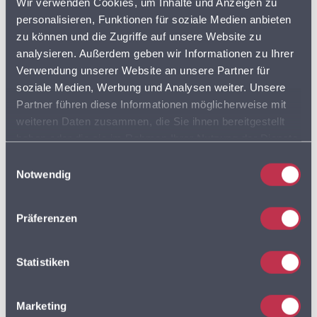
Wir verwenden Cookies, um Inhalte und Anzeigen zu
DISCOUNTER
FLOTTENPLANUNG
personalisieren, Funktionen für soziale Medien anbieten
zu können und die Zugriffe auf unsere Website zu
GOOGLE MAPS
LEBENSMITTELDATEN
analysieren. Außerdem geben wir Informationen zu Ihrer
Verwendung unserer Website an unsere Partner für
soziale Medien, Werbung und Analysen weiter. Unsere
LEBENSMITTELEINZELHANDEL
Partner führen diese Informationen möglicherweise mit
weiteren Daten zusammen, die Sie ihnen bereitgestellt
LEBENSMITTELHANDEL
LIEFERDIENSTE
haben oder die sie im Rahmen Ihrer Nutzung der Dienste
gesammelt haben. Sie geben Einwilligung zu unseren
LKW
LKW PROFIL
LKW ROUTING
Einwilligungsauswahl
Cookies, wenn Sie unsere Webseite weiterhin nutzen.
Notwendig
LOGISTIK
MULTIROUTE
Präferenzen
Statistiken
MULTIROUTE GO!
Marketing