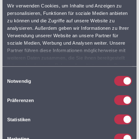
BVL
Wir verwenden Cookies, um Inhalte und Anzeigen zu
personalisieren, Funktionen für soziale Medien anbieten
DISCOUNTER
FLOTTENPLANUNG
zu können und die Zugriffe auf unsere Website zu
analysieren. Außerdem geben wir Informationen zu Ihrer
GOOGLE MAPS
LEBENSMITTELDATEN
Verwendung unserer Website an unsere Partner für
soziale Medien, Werbung und Analysen weiter. Unsere
LEBENSMITTELEINZELHANDEL
Partner führen diese Informationen möglicherweise mit
weiteren Daten zusammen, die Sie ihnen bereitgestellt
LEBENSMITTELHANDEL
LIEFERDIENSTE
haben oder die sie im Rahmen Ihrer Nutzung der Dienste
gesammelt haben. Sie geben Einwilligung zu unseren
Einwilligungsauswahl
LKW
LKW PROFIL
LKW ROUTING
Cookies, wenn Sie unsere Webseite weiterhin nutzen.
Notwendig
LOGISTIK
Präferenzen
MULTIROUTE
Statistiken
MULTIROUTE GO!
Marketing