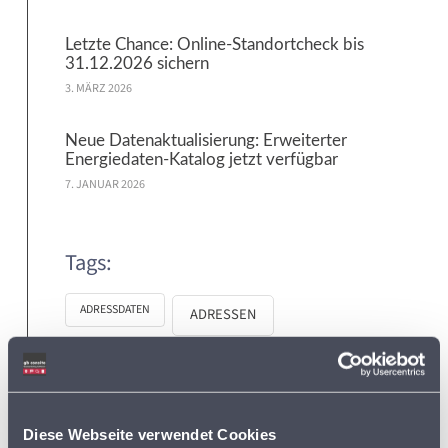
Letzte Chance: Online-Standortcheck bis
31.12.2026 sichern
3. MÄRZ 2026
Neue Datenaktualisierung: Erweiterter
Energiedaten-Katalog jetzt verfügbar
7. JANUAR 2026
Tags:
ADRESSDATEN
ADRESSEN
ADRESSEN DER SUPERMÄRKTE IN DEUTSCHLAND
BVDA
AKTIONSPREISE
Diese Webseite verwendet Cookies