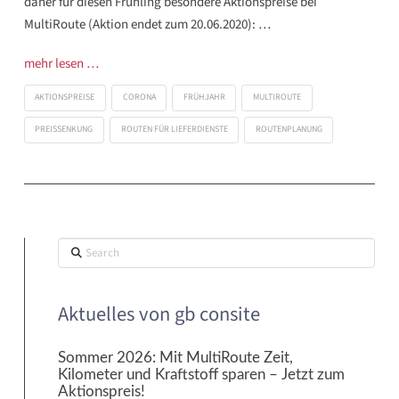
daher für diesen Frühling besondere Aktionspreise bei
MultiRoute (Aktion endet zum 20.06.2020): …
mehr lesen …
AKTIONSPREISE
CORONA
FRÜHJAHR
MULTIROUTE
PREISSENKUNG
ROUTEN FÜR LIEFERDIENSTE
ROUTENPLANUNG
Search
Aktuelles von gb consite
Sommer 2026: Mit MultiRoute Zeit,
Kilometer und Kraftstoff sparen – Jetzt zum
Aktionspreis!