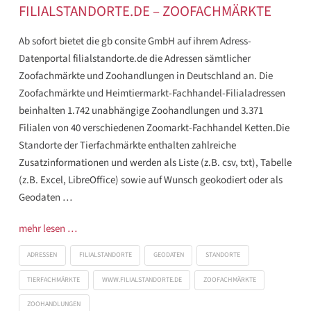
FILIALSTANDORTE.DE – ZOOFACHMÄRKTE
Ab sofort bietet die gb consite GmbH auf ihrem Adress-
Datenportal filialstandorte.de die Adressen sämtlicher
Zoofachmärkte und Zoohandlungen in Deutschland an. Die
Zoofachmärkte und Heimtiermarkt-Fachhandel-Filialadressen
beinhalten 1.742 unabhängige Zoohandlungen und 3.371
Filialen von 40 verschiedenen Zoomarkt-Fachhandel Ketten.Die
Standorte der Tierfachmärkte enthalten zahlreiche
Zusatzinformationen und werden als Liste (z.B. csv, txt), Tabelle
(z.B. Excel, LibreOffice) sowie auf Wunsch geokodiert oder als
Geodaten …
mehr lesen …
ADRESSEN
FILIALSTANDORTE
GEODATEN
STANDORTE
TIERFACHMÄRKTE
WWW.FILIALSTANDORTE.DE
ZOOFACHMÄRKTE
ZOOHANDLUNGEN