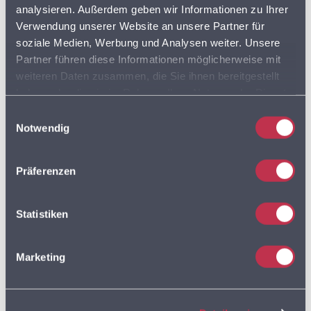
Energiedaten-Katalog jetzt verfügbar
analysieren. Außerdem geben wir Informationen zu Ihrer
7. JANUAR 2026
Verwendung unserer Website an unsere Partner für
soziale Medien, Werbung und Analysen weiter. Unsere
Partner führen diese Informationen möglicherweise mit
Tags:
weiteren Daten zusammen, die Sie ihnen bereitgestellt
haben oder die sie im Rahmen Ihrer Nutzung der Dienste
ADRESSDATEN
gesammelt haben. Sie geben Einwilligung zu unseren
ADRESSEN
Einwilligungsauswahl
Cookies, wenn Sie unsere Webseite weiterhin nutzen.
Notwendig
ADRESSEN DER SUPERMÄRKTE IN DEUTSCHLAND
Präferenzen
BVDA
AKTIONSPREISE
BVL
Statistiken
DISCOUNTER
FLOTTENPLANUNG
Marketing
GOOGLE MAPS
LEBENSMITTELDATEN