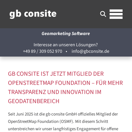
Geomarketing Software
Interesse an unseren Lösungen?
+49 89 / 309 052 970
•
info@gbconsite.de
GB CONSITE IST JETZT MITGLIED DER
OPENSTREETMAP FOUNDATION – FÜR MEHR
TRANSPARENZ UND INNOVATION IM
GEODATENBEREICH
Seit Juni 2025 ist die gb consite GmbH offizielles Mitglied der
OpenStreetMap Foundation (OSMF). Mit diesem Schritt
unterstreichen wir unser langfristiges Engagement für offene