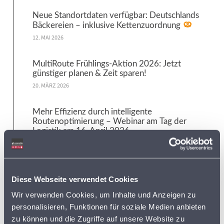
Neue Standortdaten verfügbar: Deutschlands
Bäckereien – inklusive Kettenzuordnung
12. MAI 2026
MultiRoute Frühlings-Aktion 2026: Jetzt
günstiger planen & Zeit sparen!
20. MÄRZ 2026
Mehr Effizienz durch intelligente
Routenoptimierung – Webinar am Tag der
Logistik am 16. April 2026
5. MÄRZ 2026
Letzte Chance: Online-Standortcheck bis
Diese Webseite verwendet Cookies
31.12.2026 sichern
3. MÄRZ 2026
Wir verwenden Cookies, um Inhalte und Anzeigen zu
personalisieren, Funktionen für soziale Medien anbieten
Neue Datenaktualisierung: Erweiterter
zu können und die Zugriffe auf unsere Website zu