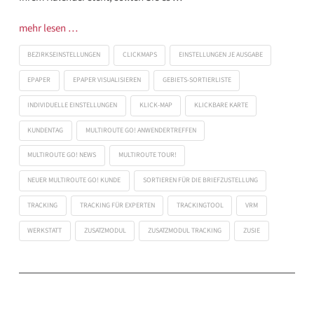
mehr lesen …
BEZIRKSEINSTELLUNGEN
CLICKMAPS
EINSTELLUNGEN JE AUSGABE
EPAPER
EPAPER VISUALISIEREN
GEBIETS-SORTIERLISTE
INDIVIDUELLE EINSTELLUNGEN
KLICK-MAP
KLICKBARE KARTE
KUNDENTAG
MULTIROUTE GO! ANWENDERTREFFEN
MULTIROUTE GO! NEWS
MULTIROUTE TOUR!
NEUER MULTIROUTE GO! KUNDE
SORTIEREN FÜR DIE BRIEFZUSTELLUNG
TRACKING
TRACKING FÜR EXPERTEN
TRACKINGTOOL
VRM
WERKSTATT
ZUSATZMODUL
ZUSATZMODUL TRACKING
ZUSIE