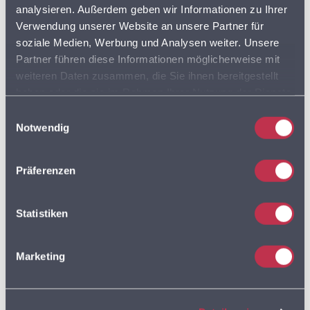
Energiedaten-Katalog jetzt verfügbar
analysieren. Außerdem geben wir Informationen zu Ihrer
7. JANUAR 2026
Verwendung unserer Website an unsere Partner für
soziale Medien, Werbung und Analysen weiter. Unsere
Partner führen diese Informationen möglicherweise mit
Tags:
weiteren Daten zusammen, die Sie ihnen bereitgestellt
haben oder die sie im Rahmen Ihrer Nutzung der Dienste
ADRESSDATEN
gesammelt haben. Sie geben Einwilligung zu unseren
ADRESSEN
Einwilligungsauswahl
Cookies, wenn Sie unsere Webseite weiterhin nutzen.
Notwendig
ADRESSEN DER SUPERMÄRKTE IN DEUTSCHLAND
Präferenzen
BVDA
AKTIONSPREISE
BVL
Statistiken
DISCOUNTER
FLOTTENPLANUNG
Marketing
GOOGLE MAPS
LEBENSMITTELDATEN