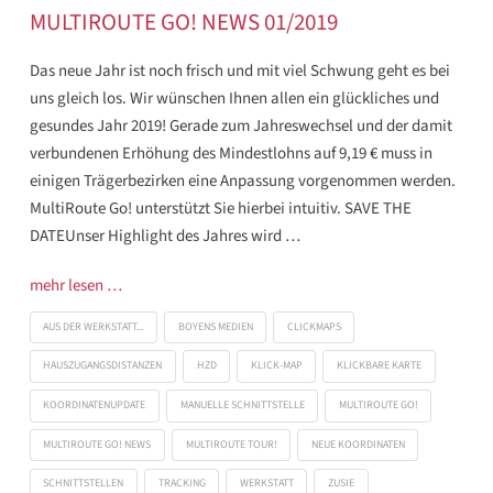
MULTIROUTE GO! NEWS 01/2019
Das neue Jahr ist noch frisch und mit viel Schwung geht es bei
uns gleich los. Wir wünschen Ihnen allen ein glückliches und
gesundes Jahr 2019! Gerade zum Jahreswechsel und der damit
verbundenen Erhöhung des Mindestlohns auf 9,19 € muss in
einigen Trägerbezirken eine Anpassung vorgenommen werden.
MultiRoute Go! unterstützt Sie hierbei intuitiv. SAVE THE
DATEUnser Highlight des Jahres wird …
mehr lesen …
AUS DER WERKSTATT...
BOYENS MEDIEN
CLICKMAPS
HAUSZUGANGSDISTANZEN
HZD
KLICK-MAP
KLICKBARE KARTE
KOORDINATENUPDATE
MANUELLE SCHNITTSTELLE
MULTIROUTE GO!
MULTIROUTE GO! NEWS
MULTIROUTE TOUR!
NEUE KOORDINATEN
SCHNITTSTELLEN
TRACKING
WERKSTATT
ZUSIE