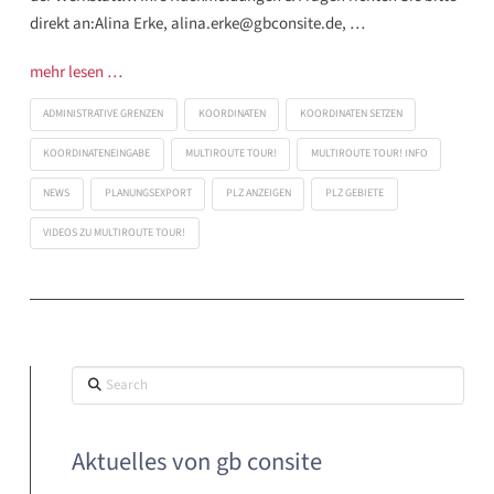
direkt an:Alina Erke, alina.erke@gbconsite.de, …
mehr lesen …
ADMINISTRATIVE GRENZEN
KOORDINATEN
KOORDINATEN SETZEN
KOORDINATENEINGABE
MULTIROUTE TOUR!
MULTIROUTE TOUR! INFO
NEWS
PLANUNGSEXPORT
PLZ ANZEIGEN
PLZ GEBIETE
VIDEOS ZU MULTIROUTE TOUR!
Search
Aktuelles von gb consite