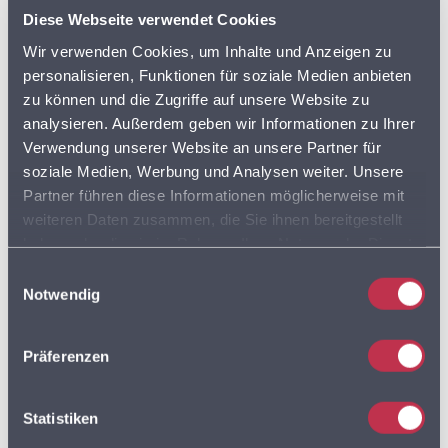
Diese Webseite verwendet Cookies
BVDA
AKTIONSPREISE
Wir verwenden Cookies, um Inhalte und Anzeigen zu
BVL
personalisieren, Funktionen für soziale Medien anbieten
zu können und die Zugriffe auf unsere Website zu
DISCOUNTER
FLOTTENPLANUNG
analysieren. Außerdem geben wir Informationen zu Ihrer
Verwendung unserer Website an unsere Partner für
GOOGLE MAPS
LEBENSMITTELDATEN
soziale Medien, Werbung und Analysen weiter. Unsere
Partner führen diese Informationen möglicherweise mit
weiteren Daten zusammen, die Sie ihnen bereitgestellt
LEBENSMITTELEINZELHANDEL
haben oder die sie im Rahmen Ihrer Nutzung der Dienste
gesammelt haben. Sie geben Einwilligung zu unseren
LEBENSMITTELHANDEL
LIEFERDIENSTE
Einwilligungsauswahl
Cookies, wenn Sie unsere Webseite weiterhin nutzen.
Notwendig
LKW
LKW PROFIL
LKW ROUTING
Präferenzen
LOGISTIK
MULTIROUTE
Statistiken