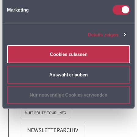
Marketing
MULTIROUTE GO!
Details zeigen
MULTIROUTE GO!
ANWENDERTREFFEN
Cookies zulassen
MULTIROUTE GO! NEWS
Auswahl erlauben
MULTIROUTE TOUR!
Nur notwendige Cookies verwenden
MULTIROUTE TOUR! INFO
NEWSLETTERARCHIV