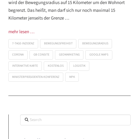
wird der Bewegungsradius auf 15 Kilometer um den Wohnort
begrenzt. Das heißt, man darf sich nur noch maximal 15
Kilometer jenseits der Grenze …
mehr lesen …
7-TAGE-INZIDENZ
BEWEGUNGSFREIHEIT
BEWEGUNGSRADIUS
CORONA
GB CONSITE
GEOMARKETING
GOOGLE MAPS
INTERAKTIVE KARTE
KOSTENLOS
LOGISTIK
MINISTERPRÄSIDENTEN-KONFERENZ
MPK
Search