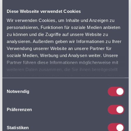
ADRESSEN DER SUPERMÄRKTE IN DEUTSCHLAND
Diese Webseite verwendet Cookies
BVDA
Wir verwenden Cookies, um Inhalte und Anzeigen zu
AKTIONSPREISE
personalisieren, Funktionen für soziale Medien anbieten
BVL
zu können und die Zugriffe auf unsere Website zu
analysieren. Außerdem geben wir Informationen zu Ihrer
DISCOUNTER
FLOTTENPLANUNG
Verwendung unserer Website an unsere Partner für
soziale Medien, Werbung und Analysen weiter. Unsere
GOOGLE MAPS
LEBENSMITTELDATEN
Partner führen diese Informationen möglicherweise mit
weiteren Daten zusammen, die Sie ihnen bereitgestellt
LEBENSMITTELEINZELHANDEL
haben oder die sie im Rahmen Ihrer Nutzung der Dienste
gesammelt haben. Sie geben Einwilligung zu unseren
Einwilligungsauswahl
LEBENSMITTELHANDEL
LIEFERDIENSTE
Cookies, wenn Sie unsere Webseite weiterhin nutzen.
Notwendig
LKW
LKW PROFIL
LKW ROUTING
Präferenzen
LOGISTIK
MULTIROUTE
Statistiken