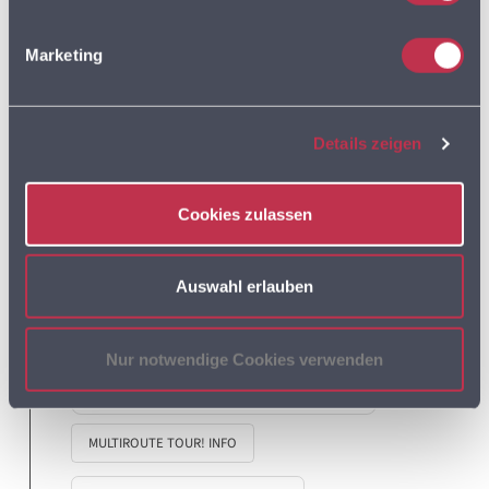
Marketing
MULTIROUTE GO!
Details zeigen
MULTIROUTE GO!
ANWENDERTREFFEN
Cookies zulassen
MULTIROUTE GO! NEWS
Auswahl erlauben
Nur notwendige Cookies verwenden
MULTIROUTE TOUR!
MULTIROUTE TOUR! INFO