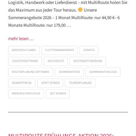
Logistik, Handwerk oder Lieferdienst – mit MultiRoute holen Sie
das Maximum aus jeder Tour heraus.
Unsere
Sommerangebote 2026 – 1 Monat MultiRoute: nur 44,90 €– 6
Monate MultiRoute: nur 179,00 …
mehr lesen …
ADRESSEN PLANEN
FLOTTENMANAGEMENT
GÜNSTIG
LOGISTIKSOFTWARE
MULTIROUTE
ROUTENOPTIMIERUNG
ROUTENPLANUNG SOFTWARE
SOMMERAKTION
SOMMERAKTION 2026
SONDERPREISE
SPRIT SPAREN
TOURENPLANUNG
WWW.MULTIROUTE.DE
ZEIT SPAREN
MULTIROUTE FRÜHLINGS-AKTION 2026: