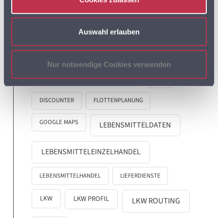
ADRESSDATEN
ADRESSEN
Auswahl erlauben
ADRESSEN DER SUPERMÄRKTE IN DEUTSCHLAND
BVDA
Nur notwendige Cookies verwenden
AKTIONSPREISE
BVL
DISCOUNTER
FLOTTENPLANUNG
GOOGLE MAPS
LEBENSMITTELDATEN
LEBENSMITTELEINZELHANDEL
LEBENSMITTELHANDEL
LIEFERDIENSTE
LKW
LKW PROFIL
LKW ROUTING