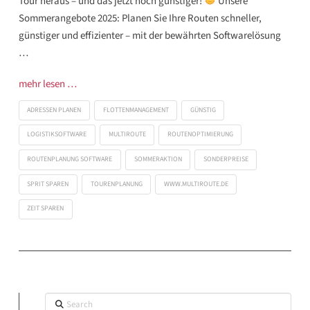
Tour heraus – und das jetzt noch günstiger!
Unsere
Sommerangebote 2025: Planen Sie Ihre Routen schneller,
günstiger und effizienter – mit der bewährten Softwarelösung
…
mehr lesen …
ADRESSEN PLANEN
FLOTTENMANAGEMENT
GÜNSTIG
LOGISTIKSOFTWARE
MULTIROUTE
ROUTENOPTIMIERUNG
ROUTENPLANUNG SOFTWARE
SOMMERAKTION
SONDERPREISE
SPRIT SPAREN
TOURENPLANUNG
WWW.MULTIROUTE.DE
ZEIT SPAREN
Search