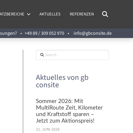
ATZBEREICHE
AKTUELLES
REFERENZEN
Lösungen? •
+49 89 / 309 052 970
•
info@gbconsite.de
Search
Aktuelles von gb
consite
Sommer 2026: Mit
MultiRoute Zeit, Kilometer
und Kraftstoff sparen –
Jetzt zum Aktionspreis!
21. JUNI 2026