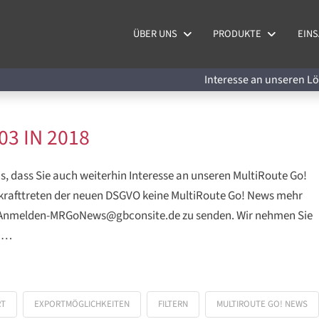
ÜBER UNS
PRODUKTE
EINS
Interesse an unseren 
03 IN 2018
, dass Sie auch weiterhin Interesse an unseren MultiRoute Go!
krafttreten der neuen DSGVO keine MultiRoute Go! News mehr
l an Anmelden-MRGoNews@gbconsite.de zu senden. Wir nehmen Sie
n …
RT
EXPORTMÖGLICHKEITEN
FILTERN
MULTIROUTE GO! NEWS