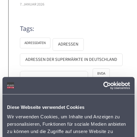
7. JANUAR 2026
Tags:
ADRESSDATEN
ADRESSEN
ADRESSEN DER SUPERMÄRKTE IN DEUTSCHLAND
BVDA
AKTIONSPREISE
BVL
DISCOUNTER
FLOTTENPLANUNG
Diese Webseite verwendet Cookies
GOOGLE MAPS
LEBENSMITTELDATEN
Wir verwenden Cookies, um Inhalte und Anzeigen zu
personalisieren, Funktionen für soziale Medien anbieten
zu können und die Zugriffe auf unsere Website zu
LEBENSMITTELEINZELHANDEL