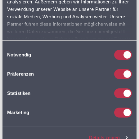
analysieren. Außerdem geben wir Informationen zu Ihrer
Verwendung unserer Website an unsere Partner für
LEBENSMITTELHANDEL
LIEFERDIENSTE
soziale Medien, Werbung und Analysen weiter. Unsere
Partner führen diese Informationen möglicherweise mit
LKW
LKW PROFIL
LKW ROUTING
weiteren Daten zusammen, die Sie ihnen bereitgestellt
haben oder die sie im Rahmen Ihrer Nutzung der Dienste
LOGISTIK
gesammelt haben. Sie geben Einwilligung zu unseren
Einwilligungsauswahl
MULTIROUTE
Cookies, wenn Sie unsere Webseite weiterhin nutzen.
Notwendig
Präferenzen
MULTIROUTE GO!
Statistiken
MULTIROUTE GO!
ANWENDERTREFFEN
Marketing
MULTIROUTE GO! NEWS
Details zeigen