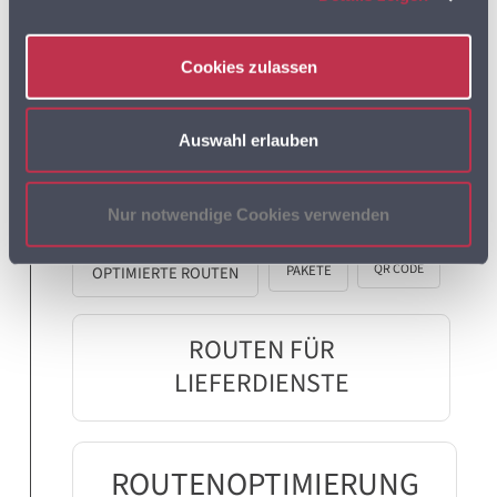
Cookies zulassen
MULTIROUTE TOUR!
Auswahl erlauben
MULTIROUTE TOUR! INFO
NEWSLETTERARCHIV
Nur notwendige Cookies verwenden
QR CODE
PAKETE
OPTIMIERTE ROUTEN
ROUTEN FÜR
LIEFERDIENSTE
ROUTENOPTIMIERUNG