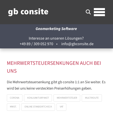
Geomarketing Software
Interesse an unseren Lösungen?
+49 89 / 309 052 970
•
info@gbconsite.de
MEHRWERTSTEUERSENKUNGEN AUCH BEI
UNS
Die Mehrwertsteuersenkung gibt gb consite 1:1 an Sie weiter. Es
wird bei uns keine versteckten Preiserhöhungen geben.
CORONA
KONJUNKTURPAKET
MEHRWERTSTEUER
MULTIROUTE
MWST.
ONLINE STANDORTCHECK
VAT