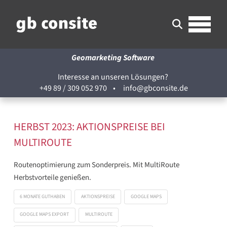
Geomarketing Software
Interesse an unseren Lösungen?
+49 89 / 309 052 970
•
info@gbconsite.de
HERBST 2023: AKTIONSPREISE BEI
MULTIROUTE
Routenoptimierung zum Sonderpreis. Mit MultiRoute
Herbstvorteile genießen.
6 MONATE GUTHABEN
AKTIONSPREISE
GOOGLE MAPS
GOOGLE MAPS EXPORT
MULTIROUTE