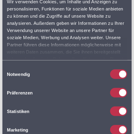
Wir verwenden Cookies, um Inhalte und Anzeigen zu
DISCOUNTER
FLOTTENPLANUNG
personalisieren, Funktionen für soziale Medien anbieten
zu können und die Zugriffe auf unsere Website zu
GOOGLE MAPS
LEBENSMITTELDATEN
analysieren. Außerdem geben wir Informationen zu Ihrer
Verwendung unserer Website an unsere Partner für
soziale Medien, Werbung und Analysen weiter. Unsere
LEBENSMITTELEINZELHANDEL
Partner führen diese Informationen möglicherweise mit
weiteren Daten zusammen, die Sie ihnen bereitgestellt
LEBENSMITTELHANDEL
LIEFERDIENSTE
haben oder die sie im Rahmen Ihrer Nutzung der Dienste
gesammelt haben. Sie geben Einwilligung zu unseren
LKW
LKW PROFIL
LKW ROUTING
Einwilligungsauswahl
Cookies, wenn Sie unsere Webseite weiterhin nutzen.
Notwendig
LOGISTIK
MULTIROUTE
Präferenzen
Statistiken
MULTIROUTE GO!
Marketing