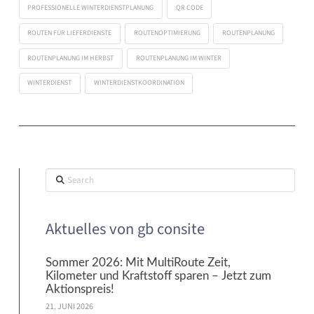
PROFESSIONELLE WINTERDIENSTPLANUNG
QR CODE
ROUTEN FÜR LIEFERDIENSTE
ROUTENOPTIMIERUNG
ROUTENPLANUNG
ROUTENPLANUNG IM HERBST
ROUTENPLANUNG IM WINTER
WINTERDIENST
WINTERDIENSTKOORDINATION
Search
Aktuelles von gb consite
Sommer 2026: Mit MultiRoute Zeit,
Kilometer und Kraftstoff sparen – Jetzt zum
Aktionspreis!
21. JUNI 2026