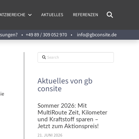
ATZBEREICHE
AKTUELLES
REFERENZEN
Lösungen? •
+49 89 / 309 052 970
•
info@gbconsite.de
Search
Aktuelles von gb
consite
ie
Sommer 2026: Mit
MultiRoute Zeit, Kilometer
und Kraftstoff sparen –
Jetzt zum Aktionspreis!
21. JUNI 2026