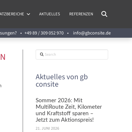
ATZBEREICHE
AKTUELLES
REFERENZEN
Lösungen? •
+49 89 / 309 052 970
•
info@gbconsite.de
Search
EN
Aktuelles von gb
consite
n
Sommer 2026: Mit
MultiRoute Zeit, Kilometer
und Kraftstoff sparen –
Jetzt zum Aktionspreis!
21. JUNI 2026