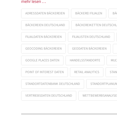
mehr lesen …
ADRESSDATEN BÄCKEREIEN
BÄCKEREI FILIALEN
BÄ
BÄCKEREIEN DEUTSCHLAND
BÄCKEREIKETTEN DEUTSCH
FILIALDATEN BÄCKEREIEN
FILIALISTEN DEUTSCHLAND
GEOCODING BÄCKEREIEN
GEODATEN BÄCKEREIEN
GOOGLE PLACES DATEN
HANDELSSTANDORTE
MUL
POINT OF INTEREST DATEN
RETAIL ANALYTICS
STAN
STANDORTDATENBANK DEUTSCHLAND
STANDORTPLANU
VERTRIEBSDATEN DEUTSCHLAND
WETTBEWERBSANALYSE