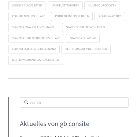
GOOGLE PLACES DATEN
HANDELSSTANDORTE
MULTI-SOURCE DATEN
POI-DATEN DEUTSCHLAND
POINT OF INTEREST DATEN
RETAIL ANALYTICS
STANDORTANALYSE EINZELHANDEL
STANDORTDATEN BÄCKEREIEN
STANDORTDATENBANK DEUTSCHLAND
STANDORTPLANUNG
VERKAUFSSTELLEN DEUTSCHLAND
VERTRIEBSDATEN DEUTSCHLAND
WETTBEWERBSANALYSE BÄCKEREIEN
Search
Aktuelles von gb consite