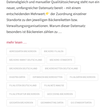
Datenabgleich und manueller Qualitätssicherung steht nun ein
neuer, umfangreicher Datensatz bereit – mit einem
entscheidenden Mehrwert:
der Zuordnung einzelner
Standorte zu den jeweiligen Bäckereiketten bzw.
Verwaltungsorganisationen. Warum dieser Datensatz
besonders ist Bäckereien zählen zu …
mehr lesen …
ADRESSDATEN BÄCKEREIEN
BÄCKEREI FILIALEN
BÄCKEREI MARKT DEUTSCHLAND
BÄCKEREI STANDORTE
BÄCKEREIEN DEUTSCHLAND
BÄCKEREIKETTEN DEUTSCHLAND
EHASTRA DATEN
EXPANSION BÄCKEREIKETTEN
FILIALDATEN BÄCKEREIEN
FILIALISTEN DEUTSCHLAND
FILIALNETZ ANALYSE
FILIALSTRUKTUR BÄCKEREIEN
GEOCODING BÄCKEREIEN
GEODATEN BÄCKEREIEN
GEOMARKETING DATEN
GIS STANDORTDATEN