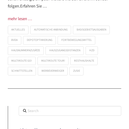
folgen.Erfahren Sie …
mehr lesen …
AKTUELLES
AUTOMATISCHE ANBINDUNG
BASISGEBIETSAUSGABEN
BVDA
DEPOTOPTIMIERUNG
FORTBEWEGUNGSMITTEL
HAUSNUMMERNZUSÄTZE
HAUSZUGANGSDISTANZEN
HZD
MULTIROUTE GO!
MULTIROUTE TOUR!
RESTHAUSHALTE
SCHNITTSTELLEN
WERBEVERWEIGER
ZUSIE
Search