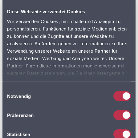
ADRESSEN DER SUPERMÄRKTE IN DEUTSCHLAND
Diese Webseite verwendet Cookies
BVDA
Wir verwenden Cookies, um Inhalte und Anzeigen zu
AKTIONSPREISE
personalisieren, Funktionen für soziale Medien anbieten
BVL
zu können und die Zugriffe auf unsere Website zu
analysieren. Außerdem geben wir Informationen zu Ihrer
DISCOUNTER
FLOTTENPLANUNG
Verwendung unserer Website an unsere Partner für
soziale Medien, Werbung und Analysen weiter. Unsere
GOOGLE MAPS
LEBENSMITTELDATEN
Partner führen diese Informationen möglicherweise mit
weiteren Daten zusammen, die Sie ihnen bereitgestellt
LEBENSMITTELEINZELHANDEL
haben oder die sie im Rahmen Ihrer Nutzung der Dienste
gesammelt haben. Sie geben Einwilligung zu unseren
Einwilligungsauswahl
LEBENSMITTELHANDEL
LIEFERDIENSTE
Cookies, wenn Sie unsere Webseite weiterhin nutzen.
Notwendig
LKW
LKW PROFIL
LKW ROUTING
Präferenzen
LOGISTIK
MULTIROUTE
Statistiken