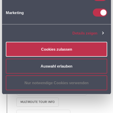
Marketing
MULTIROUTE GO!
Details zeigen
MULTIROUTE GO!
ANWENDERTREFFEN
Cookies zulassen
MULTIROUTE GO! NEWS
Auswahl erlauben
Nur notwendige Cookies verwenden
MULTIROUTE TOUR!
MULTIROUTE TOUR! INFO