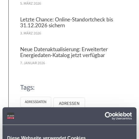
5. MÄRZ 2026
Letzte Chance: Online-Standortcheck bis
31.12.2026 sichern
3. MÄRZ 2026
Neue Datenaktualisierung: Erweiterter
Energiedaten-Katalog jetzt verfügbar
7. JANUAR 2026
Tags:
ADRESSDATEN
ADRESSEN
ADRESSEN DER SUPERMÄRKTE IN DEUTSCHLAND
BVDA
Diese Webseite verwendet Cookies