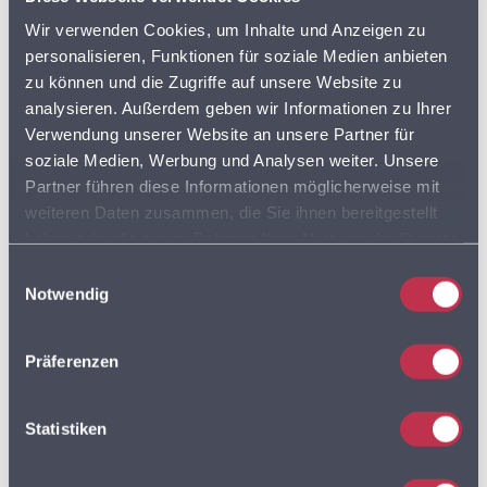
AKTIONSPREISE
BVL
Wir verwenden Cookies, um Inhalte und Anzeigen zu
personalisieren, Funktionen für soziale Medien anbieten
DISCOUNTER
FLOTTENPLANUNG
zu können und die Zugriffe auf unsere Website zu
analysieren. Außerdem geben wir Informationen zu Ihrer
GOOGLE MAPS
LEBENSMITTELDATEN
Verwendung unserer Website an unsere Partner für
soziale Medien, Werbung und Analysen weiter. Unsere
Partner führen diese Informationen möglicherweise mit
LEBENSMITTELEINZELHANDEL
weiteren Daten zusammen, die Sie ihnen bereitgestellt
haben oder die sie im Rahmen Ihrer Nutzung der Dienste
LEBENSMITTELHANDEL
LIEFERDIENSTE
gesammelt haben. Sie geben Einwilligung zu unseren
Einwilligungsauswahl
Cookies, wenn Sie unsere Webseite weiterhin nutzen.
LKW
LKW PROFIL
Notwendig
LKW ROUTING
LOGISTIK
Präferenzen
MULTIROUTE
Statistiken