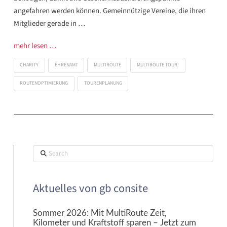
angefahren werden können. Gemeinnützige Vereine, die ihren
Mitglieder gerade in …
mehr lesen …
CHARITY
EHRENAMT
MULTIROUTE
MULTIROUTE TOUR!
ROUTENOPTIMIERUNG
TOURENPLANUNG
Search
Aktuelles von gb consite
Sommer 2026: Mit MultiRoute Zeit,
Kilometer und Kraftstoff sparen – Jetzt zum