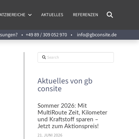
ATZBEREICHE
AKTUELLES
REFERENZEN
Lösungen? •
+49 89 / 309 052 970
•
info@gbconsite.de
Search
Aktuelles von gb
consite
Sommer 2026: Mit
MultiRoute Zeit, Kilometer
und Kraftstoff sparen –
Jetzt zum Aktionspreis!
21. JUNI 2026