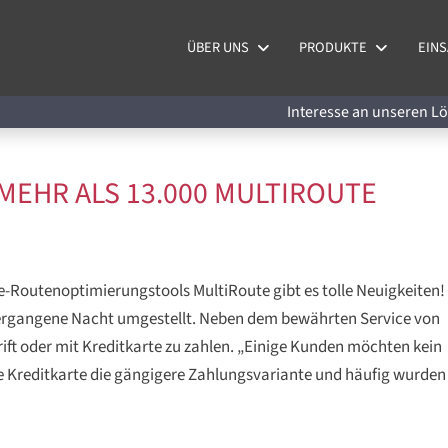
ÜBER UNS
PRODUKTE
EINS
Interesse an unseren 
MEHR ALS 13.000 MULTIROUTE
ine-Routenoptimierungstools MultiRoute gibt es tolle Neuigkeiten!
ergangene Nacht umgestellt. Neben dem bewährten Service von
hrift oder mit Kreditkarte zu zahlen. „Einige Kunden möchten kein
ie Kreditkarte die gängigere Zahlungsvariante und häufig wurden