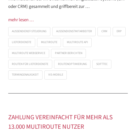
oder CRM) gesammelt und griffbereit zur …
mehr lesen …
AUSSENDIENST-STEUERUNG
AUSSENDIENSTMITARBEITER
CRM
ERP
LIEFERDIENSTE
MULTIROUTE
MULTIROUTE API
MULTIROUTE WEBSERVICE
PARTNER BERICHTEN
ROUTEN FÜR LIEFERDIENSTE
ROUTENOPTIMIERUNG
SOFTTEC
TERMINGENAUIGKEIT
VIS-MOBILE
ZAHLUNG VEREINFACHT FÜR MEHR ALS
13.000 MULTIROUTE NUTZER