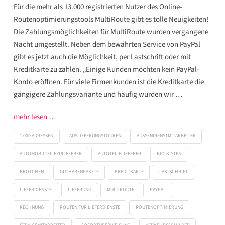
Für die mehr als 13.000 registrierten Nutzer des Online-
Routenoptimierungstools MultiRoute gibt es tolle Neuigkeiten!
Die Zahlungsmöglichkeiten für MultiRoute wurden vergangene
Nacht umgestellt. Neben dem bewährten Service von PayPal
gibt es jetzt auch die Möglichkeit, per Lastschrift oder mit
Kreditkarte zu zahlen. „Einige Kunden möchten kein PayPal-
Konto eröffnen. Für viele Firmenkunden ist die Kreditkarte die
gängigere Zahlungsvariante und häufig wurden wir …
mehr lesen …
1.000 ADRESSEN
AUSLIEFERUNGSTOUREN
AUSSENDIENSTMITARBEITER
AUTOMOBILTEILEZULIEFERER
AUTOTEILELIEFERER
BIO-KISTEN
BRÖTCHEN
GUTHABENPAKETE
KREDITKARTE
LASTSCHRIFT
LIEFERDIENSTE
LIEFERUNG
MULTIROUTE
PAYPAL
RECHNUNG
ROUTEN FÜR LIEFERDIENSTE
ROUTENOPTIMIERUNG