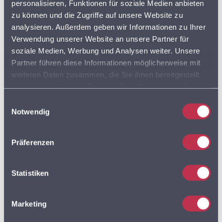
personalisieren, Funktionen für soziale Medien anbieten
3. MÄRZ 2026
zu können und die Zugriffe auf unsere Website zu
analysieren. Außerdem geben wir Informationen zu Ihrer
Neue Datenaktualisierung: Erweiterter
Verwendung unserer Website an unsere Partner für
Energiedaten-Katalog jetzt verfügbar
soziale Medien, Werbung und Analysen weiter. Unsere
7. JANUAR 2026
Partner führen diese Informationen möglicherweise mit
weiteren Daten zusammen, die Sie ihnen bereitgestellt
haben oder die sie im Rahmen Ihrer Nutzung der Dienste
Tags:
gesammelt haben. Sie geben Einwilligung zu unseren
Einwilligungsauswahl
Cookies, wenn Sie unsere Webseite weiterhin nutzen.
Notwendig
ADRESSDATEN
ADRESSEN
Präferenzen
ADRESSEN DER SUPERMÄRKTE IN DEUTSCHLAND
BVDA
Statistiken
AKTIONSPREISE
BVL
Marketing
DISCOUNTER
FLOTTENPLANUNG