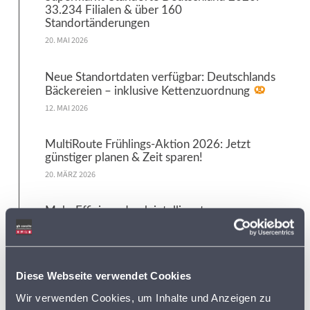
33.234 Filialen & über 160
Standortänderungen
20. MAI 2026
Neue Standortdaten verfügbar: Deutschlands
Bäckereien – inklusive Kettenzuordnung
12. MAI 2026
MultiRoute Frühlings-Aktion 2026: Jetzt
günstiger planen & Zeit sparen!
20. MÄRZ 2026
Mehr Effizienz durch intelligente
Routenoptimierung – Webinar am Tag der
Logistik am 16. April 2026
5. MÄRZ 2026
Diese Webseite verwendet Cookies
Letzte Chance: Online-Standortcheck bis
Wir verwenden Cookies, um Inhalte und Anzeigen zu
31.12.2026 sichern