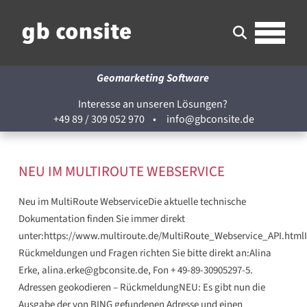
Geomarketing Software
Interesse an unseren Lösungen?
+49 89 / 309 052 970
•
info@gbconsite.de
NEU IM MULTIROUTE WEBSERVICE
Neu im MultiRoute WebserviceDie aktuelle technische
Dokumentation finden Sie immer direkt
unter:https://www.multiroute.de/MultiRoute_Webservice_API.htmlI
Rückmeldungen und Fragen richten Sie bitte direkt an:Alina
Erke, alina.erke@gbconsite.de, Fon + 49-89-30905297-5.
Adressen geokodieren – RückmeldungNEU: Es gibt nun die
Ausgabe der von BING gefundenen Adresse und einen