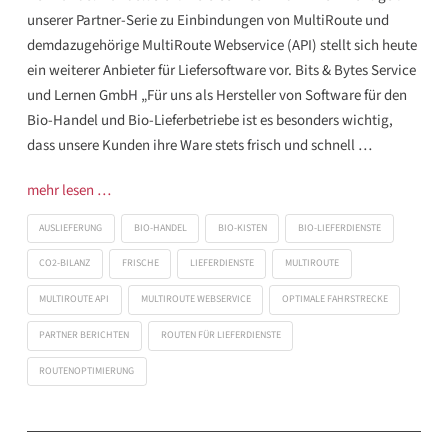
unserer Partner-Serie zu Einbindungen von MultiRoute und
demdazugehörige MultiRoute Webservice (API) stellt sich heute
ein weiterer Anbieter für Liefersoftware vor. Bits & Bytes Service
und Lernen GmbH „Für uns als Hersteller von Software für den
Bio-Handel und Bio-Lieferbetriebe ist es besonders wichtig,
dass unsere Kunden ihre Ware stets frisch und schnell …
mehr lesen …
AUSLIEFERUNG
BIO-HANDEL
BIO-KISTEN
BIO-LIEFERDIENSTE
CO2-BILANZ
FRISCHE
LIEFERDIENSTE
MULTIROUTE
MULTIROUTE API
MULTIROUTE WEBSERVICE
OPTIMALE FAHRSTRECKE
PARTNER BERICHTEN
ROUTEN FÜR LIEFERDIENSTE
ROUTENOPTIMIERUNG