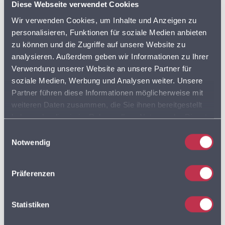
BVDA
Diese Webseite verwendet Cookies
AKTIONSPREISE
Wir verwenden Cookies, um Inhalte und Anzeigen zu
BVL
personalisieren, Funktionen für soziale Medien anbieten
zu können und die Zugriffe auf unsere Website zu
DISCOUNTER
FLOTTENPLANUNG
analysieren. Außerdem geben wir Informationen zu Ihrer
Verwendung unserer Website an unsere Partner für
GOOGLE MAPS
LEBENSMITTELDATEN
soziale Medien, Werbung und Analysen weiter. Unsere
Partner führen diese Informationen möglicherweise mit
LEBENSMITTELEINZELHANDEL
weiteren Daten zusammen, die Sie ihnen bereitgestellt
haben oder die sie im Rahmen Ihrer Nutzung der Dienste
LEBENSMITTELHANDEL
LIEFERDIENSTE
gesammelt haben. Sie geben Einwilligung zu unseren
Einwilligungsauswahl
Cookies, wenn Sie unsere Webseite weiterhin nutzen.
Notwendig
LKW
LKW PROFIL
LKW ROUTING
Präferenzen
LOGISTIK
MULTIROUTE
Statistiken