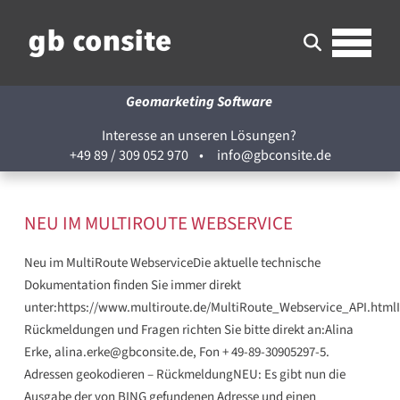
Geomarketing Software
Interesse an unseren Lösungen?
+49 89 / 309 052 970
•
info@gbconsite.de
NEU IM MULTIROUTE WEBSERVICE
Neu im MultiRoute WebserviceDie aktuelle technische
Dokumentation finden Sie immer direkt
unter:https://www.multiroute.de/MultiRoute_Webservice_API.htmlI
Rückmeldungen und Fragen richten Sie bitte direkt an:Alina
Erke, alina.erke@gbconsite.de, Fon + 49-89-30905297-5.
Adressen geokodieren – RückmeldungNEU: Es gibt nun die
Ausgabe der von BING gefundenen Adresse und einen