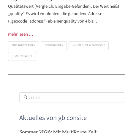
Qualitätswert (Vergleich: Eingabe-Gefunden). Der Wert heißt
„quality“.Es wird empfohlen, die gefundene Adresse
(„geocode_address“) ab einer quality von 4 bis …
mehr lesen …
EINBAHNSTRASSEN
GEOKODIEREN
MULTIROUTE WEBSERVICE
QUALITÄTSWERT
Search
Aktuelles von gb consite
Sommer 2026: Mit MultiRoute Zeit,