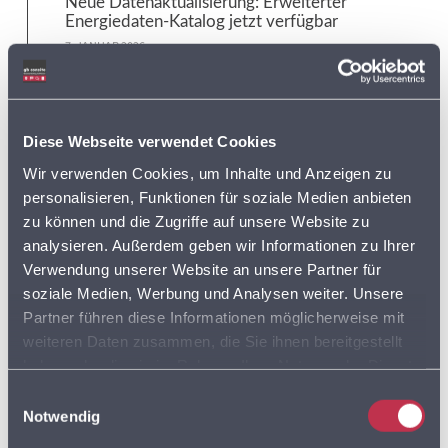
Neue Datenaktualisierung: Erweiterter
Energiedaten-Katalog jetzt verfügbar
7. JANUAR 2026
Tags:
Diese Webseite verwendet Cookies
ADRESSDATEN
Wir verwenden Cookies, um Inhalte und Anzeigen zu
ADRESSEN
personalisieren, Funktionen für soziale Medien anbieten
zu können und die Zugriffe auf unsere Website zu
ADRESSEN DER SUPERMÄRKTE IN DEUTSCHLAND
analysieren. Außerdem geben wir Informationen zu Ihrer
Verwendung unserer Website an unsere Partner für
BVDA
AKTIONSPREISE
soziale Medien, Werbung und Analysen weiter. Unsere
BVL
Partner führen diese Informationen möglicherweise mit
weiteren Daten zusammen, die Sie ihnen bereitgestellt
DISCOUNTER
FLOTTENPLANUNG
haben oder die sie im Rahmen Ihrer Nutzung der Dienste
gesammelt haben. Sie geben Einwilligung zu unseren
Einwilligungsauswahl
GOOGLE MAPS
LEBENSMITTELDATEN
Cookies, wenn Sie unsere Webseite weiterhin nutzen.
Notwendig