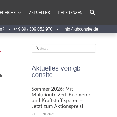
BEREICHE
AKTUELLES
REFERENZEN
ngen? •
+49 89 / 309 052 970
•
info@gbconsite.de
Search
4
Aktuelles von gb
consite
ik
Sommer 2026: Mit
MultiRoute Zeit, Kilometer
d
und Kraftstoff sparen –
Jetzt zum Aktionspreis!
21. JUNI 2026