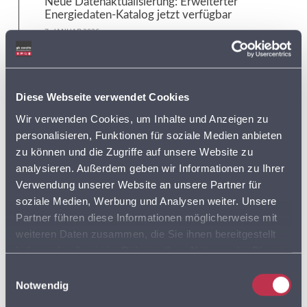
Neue Datenaktualisierung: Erweiterter
Energiedaten-Katalog jetzt verfügbar
7. JANUAR 2026
Tags:
Diese Webseite verwendet Cookies
ADRESSDATEN
Wir verwenden Cookies, um Inhalte und Anzeigen zu
ADRESSEN
personalisieren, Funktionen für soziale Medien anbieten
zu können und die Zugriffe auf unsere Website zu
ADRESSEN DER SUPERMÄRKTE IN DEUTSCHLAND
analysieren. Außerdem geben wir Informationen zu Ihrer
Verwendung unserer Website an unsere Partner für
BVDA
AKTIONSPREISE
soziale Medien, Werbung und Analysen weiter. Unsere
BVL
Partner führen diese Informationen möglicherweise mit
weiteren Daten zusammen, die Sie ihnen bereitgestellt
DISCOUNTER
FLOTTENPLANUNG
haben oder die sie im Rahmen Ihrer Nutzung der Dienste
gesammelt haben. Sie geben Einwilligung zu unseren
Einwilligungsauswahl
GOOGLE MAPS
LEBENSMITTELDATEN
Cookies, wenn Sie unsere Webseite weiterhin nutzen.
Notwendig